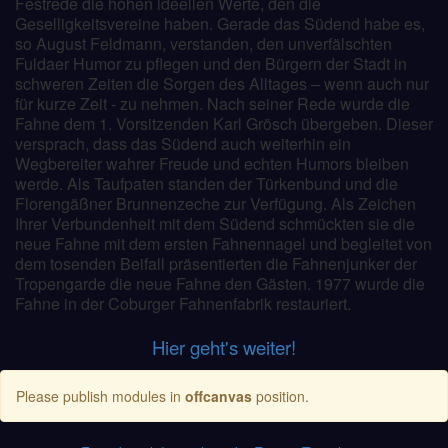
Festrede die hohen ideellen Werte, den die
Geselligkeitsvereine haben. Gerade das Südend habe es,
so August Feldmann, verstanden, den unverfälschten
Fuldaer Humor zu pflegen und den Bürgern der Stadt in
schweren Zeiten die Sorgen des Alltages – wenn auch nur
für kurze Zeit - zu nehmen. Nach seiner Rede wurde die
Fahne dem 1. Vorsitzenden Karl Grösch übergeben. Dieser
versprach, dass das Südend auch weiterhin ein
Wegbereiter wahrer Freude und echten Humors bleiben
werde. Als Taufpaten standen der Türkenbund und die
Florengäßner Brunnenzeche zur Verfügung. Als Zeichen
Ihrer Verbundenheit mit dem Südend schmückten sie die
neue Fahne mit dem ersten Fahnennagel und begleitet von
dem tosenden Beifall präsentierten die Fahnenjunker der
Tropengarde die neue Fahne den Gästen. 1977 wurde die
Fahne in der Coburger Fahnenfabrik restauriert.
Hier geht's weiter!
Please publish modules in
offcanvas
position.