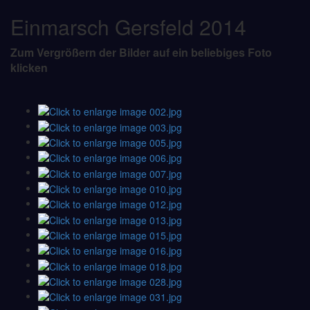
Einmarsch Gersfeld 2014
Zum Vergrößern der Bilder auf ein beliebiges Foto
klicken