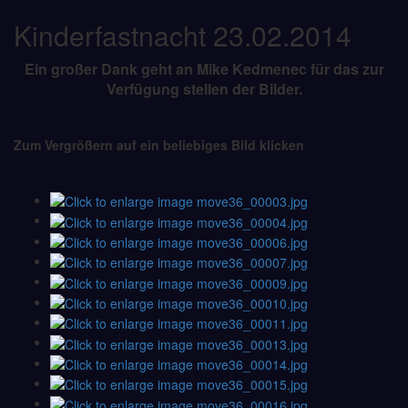
Kinderfastnacht 23.02.2014
Ein großer Dank geht an Mike Kedmenec für das zur
Verfügung stellen der Bilder.
Zum Vergrößern auf ein beliebiges Bild klicken